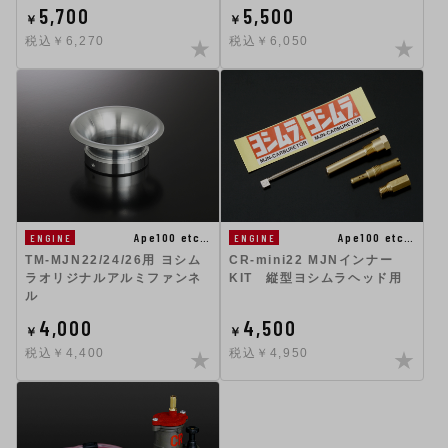
5,700
5,500
￥
￥
税込￥6,270
税込￥6,050
Ape100 etc…
Ape100 etc…
ENGINE
ENGINE
TM-MJN22/24/26用 ヨシム
CR-mini22 MJNインナー
ラオリジナルアルミファンネ
KIT 縦型ヨシムラヘッド用
ル
4,000
4,500
￥
￥
税込￥4,400
税込￥4,950