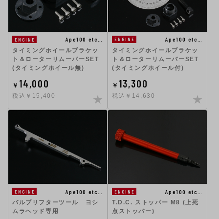
Ape100 etc…
Ape100 etc…
ENGINE
ENGINE
タイミングホイールブラケッ
タイミングホイールブラケッ
ト＆ローターリムーバーSET
ト＆ローターリムーバーSET
(タイミングホイール無)
(タイミングホイール付)
14,000
13,300
￥
￥
税込￥15,400
税込￥14,630
Ape100 etc…
Ape100 etc…
ENGINE
ENGINE
バルブリフターツール ヨシ
T.D.C. ストッパー M8 (上死
ムラヘッド専用
点ストッパー)