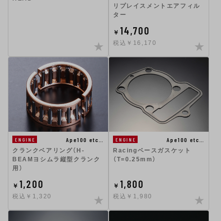
リプレイスメントエアフィル
ター
14,700
￥
税込￥16,170
Ape100 etc…
Ape100 etc…
ENGINE
ENGINE
クランクベアリング（H-
Racingベースガスケット
BEAMヨシムラ縦型クランク
（T=0.25mm）
用）
1,200
1,800
￥
￥
税込￥1,320
税込￥1,980