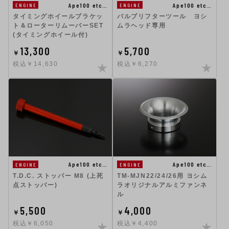
Ape100 etc…
Ape100 etc…
ENGINE
ENGINE
タイミングホイールブラケッ
バルブリフターツール ヨシ
ト＆ローターリムーバーSET
ムラヘッド専用
(タイミングホイール付)
13,300
5,700
￥
￥
税込￥14,630
税込￥6,270
Ape100 etc…
Ape100 etc…
ENGINE
ENGINE
T.D.C. ストッパー M8 (上死
TM-MJN22/24/26用 ヨシム
点ストッパー)
ラオリジナルアルミファンネ
ル
5,500
4,000
￥
￥
税込￥6,050
税込￥4,400