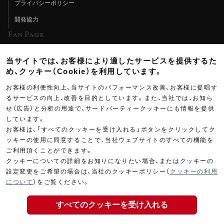
プライバシーポリシー
開発協力
Fan Page
Web特集記事
当サイトでは、お客様により適したサービスを提供するた
ヨシムラTV
め、クッキー（Cookie）を利用しています。
イベント情報
お客様の利便性向上、当サイトのパフォーマンス改善、お客様に提唱す
るサービスの向上、改善を目的としています。また、当社では、お知ら
イベントスケジュール
せ（広告）と分析の用途で、サードパーティークッキーにも情報を提供
しています。
ツーリングブレイクタイム
お客様は、「すべてのクッキーを受け入れる」ボタンをクリックしてク
壁紙
ッキーの使用に同意することで、当社ウェブサイトのすべての機能を
ご利用頂くことができます。
製品ポスター
クッキーについての詳細をお知りになりたい場合、またはクッキーの
設定変更をご希望の場合は、当社のクッキーポリシー（
クッキーの利用
について
）をご覧ください。
すべてのクッキーを受け入れる
Copyright ©YOSHIMURA JAPAN Co,Ltd. All Rights
Reserved.