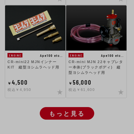
Ape100 etc…
Ape100 etc…
ENGINE
ENGINE
CR-mini22 MJNインナー
CR-mini MJN 22キャブレタ
KIT 縦型ヨシムラヘッド用
ー本体(ブラックボディ) 縦
型ヨシムラヘッド用
4,500
56,000
￥
￥
税込￥4,950
税込￥61,600
もっと見る