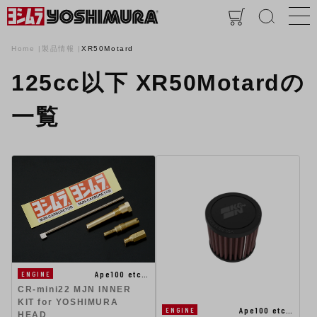
Home
製品情報
XR50Motard
125cc以下 XR50Motardの
一覧
Ape100 etc…
ENGINE
CR-mini22 MJN INNER
KIT for YOSHIMURA
Ape100 etc…
ENGINE
HEAD