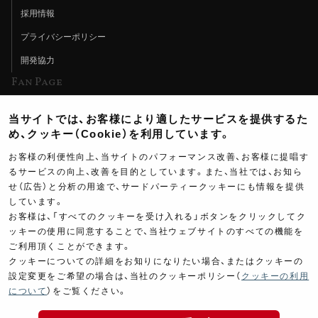
採用情報
プライバシーポリシー
開発協力
Fan Page
Web特集記事
当サイトでは、お客様により適したサービスを提供するた
ヨシムラTV
め、クッキー（Cookie）を利用しています。
イベント情報
お客様の利便性向上、当サイトのパフォーマンス改善、お客様に提唱す
るサービスの向上、改善を目的としています。また、当社では、お知ら
イベントスケジュール
せ（広告）と分析の用途で、サードパーティークッキーにも情報を提供
しています。
ツーリングブレイクタイム
お客様は、「すべてのクッキーを受け入れる」ボタンをクリックしてク
壁紙
ッキーの使用に同意することで、当社ウェブサイトのすべての機能を
ご利用頂くことができます。
製品ポスター
クッキーについての詳細をお知りになりたい場合、またはクッキーの
設定変更をご希望の場合は、当社のクッキーポリシー（
クッキーの利用
について
）をご覧ください。