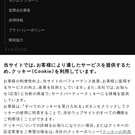
ヨシムラ グループ
提携会社募集
採用情報
プライバシーポリシー
開発協力
Fan Page
Web特集記事
当サイトでは、お客様により適したサービスを提供するた
ヨシムラTV
め、クッキー（Cookie）を利用しています。
イベント情報
お客様の利便性向上、当サイトのパフォーマンス改善、お客様に提唱す
るサービスの向上、改善を目的としています。また、当社では、お知ら
イベントスケジュール
せ（広告）と分析の用途で、サードパーティークッキーにも情報を提供
しています。
ツーリングブレイクタイム
お客様は、「すべてのクッキーを受け入れる」ボタンをクリックしてク
壁紙
ッキーの使用に同意することで、当社ウェブサイトのすべての機能を
ご利用頂くことができます。
製品ポスター
クッキーについての詳細をお知りになりたい場合、またはクッキーの
設定変更をご希望の場合は、当社のクッキーポリシー（
クッキーの利用