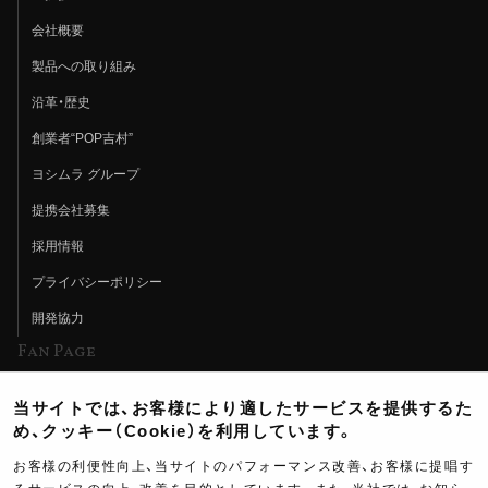
会社概要
製品への取り組み
沿革・歴史
創業者“POP吉村”
ヨシムラ グループ
提携会社募集
採用情報
プライバシーポリシー
開発協力
Fan Page
Web特集記事
当サイトでは、お客様により適したサービスを提供するた
ヨシムラTV
め、クッキー（Cookie）を利用しています。
イベント情報
お客様の利便性向上、当サイトのパフォーマンス改善、お客様に提唱す