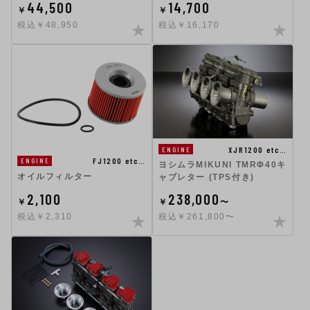
44,500
14,700
￥
￥
税込￥48,950
税込￥16,170
XJR1200 etc…
ENGINE
FJ1200 etc…
ENGINE
ヨシムラMIKUNI TMRΦ40キ
オイルフィルター
ャブレター (TPS付き)
2,100
238,000
￥
￥
〜
税込￥2,310
税込￥261,800〜