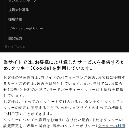
ヨシムラ グループ
提携会社募集
採用情報
プライバシーポリシー
開発協力
Fan Page
Web特集記事
当サイトでは、お客様により適したサービスを提供するた
ヨシムラTV
め、クッキー（Cookie）を利用しています。
イベント情報
お客様の利便性向上、当サイトのパフォーマンス改善、お客様に提唱す
るサービスの向上、改善を目的としています。また、当社では、お知ら
イベントスケジュール
せ（広告）と分析の用途で、サードパーティークッキーにも情報を提供
しています。
ツーリングブレイクタイム
お客様は、「すべてのクッキーを受け入れる」ボタンをクリックしてク
壁紙
ッキーの使用に同意することで、当社ウェブサイトのすべての機能を
ご利用頂くことができます。
製品ポスター
クッキーについての詳細をお知りになりたい場合、またはクッキーの
設定変更をご希望の場合は、当社のクッキーポリシー（
クッキーの利用