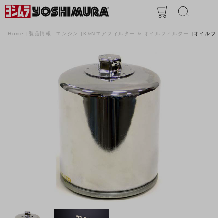
Home
製品情報
エンジン
K&Nエアフィルター & オイルフィルター
オイルフ