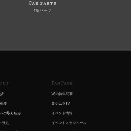
Car parts
4輪パーツ
out
Fan Page
拶
Web特集記事
概要
ヨシムラTV
への取り組み
イベント情報
・歴史
イベントスケジュール