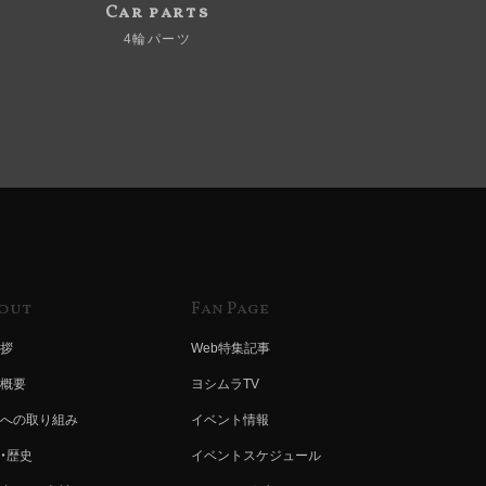
Car parts
4輪パーツ
out
Fan Page
拶
Web特集記事
概要
ヨシムラTV
への取り組み
イベント情報
・歴史
イベントスケジュール