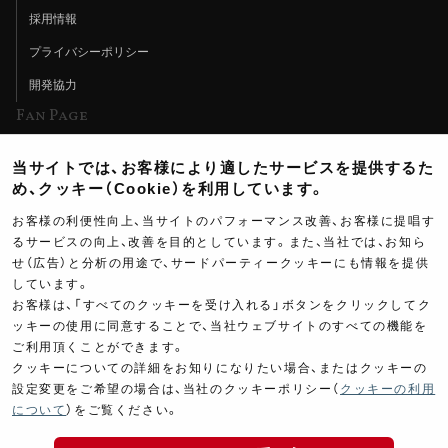
採用情報
プライバシーポリシー
開発協力
Fan Page
Web特集記事
当サイトでは、お客様により適したサービスを提供するた
ヨシムラTV
め、クッキー（Cookie）を利用しています。
イベント情報
お客様の利便性向上、当サイトのパフォーマンス改善、お客様に提唱す
るサービスの向上、改善を目的としています。また、当社では、お知ら
イベントスケジュール
せ（広告）と分析の用途で、サードパーティークッキーにも情報を提供
しています。
ツーリングブレイクタイム
お客様は、「すべてのクッキーを受け入れる」ボタンをクリックしてク
壁紙
ッキーの使用に同意することで、当社ウェブサイトのすべての機能を
ご利用頂くことができます。
製品ポスター
クッキーについての詳細をお知りになりたい場合、またはクッキーの
設定変更をご希望の場合は、当社のクッキーポリシー（
クッキーの利用
について
）をご覧ください。