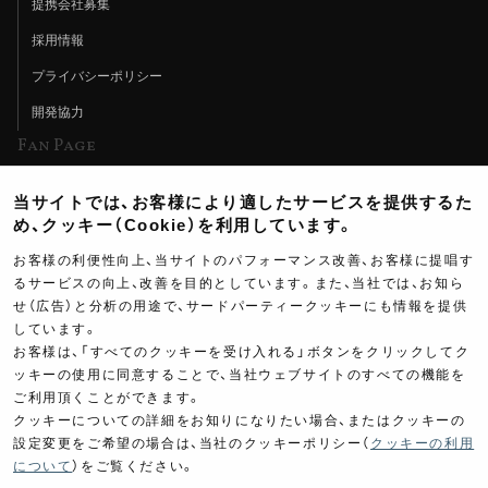
提携会社募集
採用情報
プライバシーポリシー
開発協力
Fan Page
Web特集記事
当サイトでは、お客様により適したサービスを提供するた
ヨシムラTV
め、クッキー（Cookie）を利用しています。
イベント情報
お客様の利便性向上、当サイトのパフォーマンス改善、お客様に提唱す
るサービスの向上、改善を目的としています。また、当社では、お知ら
イベントスケジュール
せ（広告）と分析の用途で、サードパーティークッキーにも情報を提供
しています。
ツーリングブレイクタイム
お客様は、「すべてのクッキーを受け入れる」ボタンをクリックしてク
壁紙
ッキーの使用に同意することで、当社ウェブサイトのすべての機能を
ご利用頂くことができます。
製品ポスター
クッキーについての詳細をお知りになりたい場合、またはクッキーの
設定変更をご希望の場合は、当社のクッキーポリシー（
クッキーの利用
について
）をご覧ください。