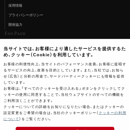
採用情報
プライバシーポリシー
開発協力
Fan Page
Web特集記事
当サイトでは、お客様により適したサービスを提供するた
ヨシムラTV
め、クッキー（Cookie）を利用しています。
イベント情報
お客様の利便性向上、当サイトのパフォーマンス改善、お客様に提唱す
るサービスの向上、改善を目的としています。また、当社では、お知ら
イベントスケジュール
せ（広告）と分析の用途で、サードパーティークッキーにも情報を提供
しています。
ツーリングブレイクタイム
お客様は、「すべてのクッキーを受け入れる」ボタンをクリックしてク
壁紙
ッキーの使用に同意することで、当社ウェブサイトのすべての機能を
ご利用頂くことができます。
製品ポスター
クッキーについての詳細をお知りになりたい場合、またはクッキーの
設定変更をご希望の場合は、当社のクッキーポリシー（
クッキーの利用
について
）をご覧ください。