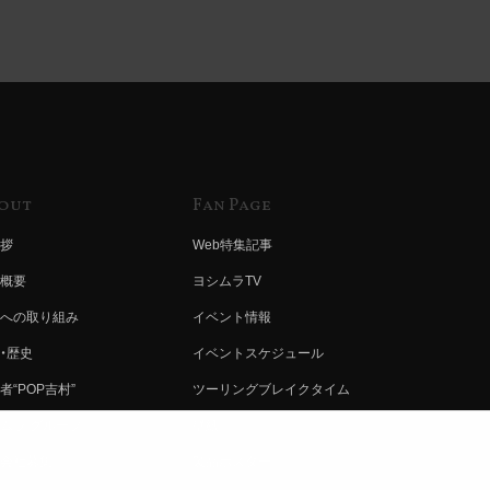
out
Fan Page
拶
Web特集記事
概要
ヨシムラTV
への取り組み
イベント情報
・歴史
イベントスケジュール
者“POP吉村”
ツーリングブレイクタイム
ムラ グループ
壁紙
会社募集
製品ポスター