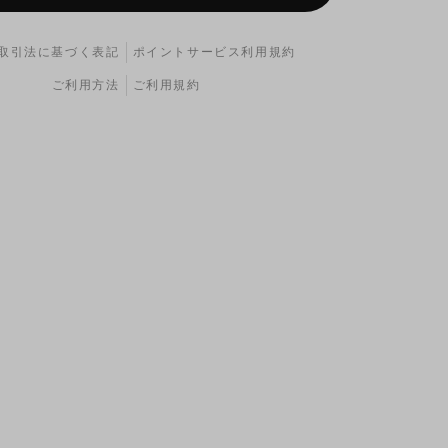
取引法に基づく表記
ポイントサービス利用規約
ご利用方法
ご利用規約
ィルターには上側、エアフィルターには下側のヨシムラK
ます。