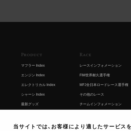
Product
Race
マフラー Index
レースインフォメーション
エンジン Index
FIM世界耐久選手権
エレクトリカル Index
MFJ全日本ロードレース選手権
シャーシ Index
その他のレース
最新グッズ
チームインフォメーション
キットパーツ
レースの歴史
コンプリート
レースムービー
当サイトでは、お客様により適したサービスを提