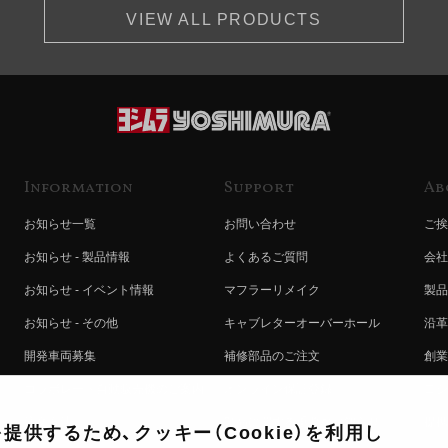
VIEW ALL PRODUCTS
Information
Support
Ab
お知らせ一覧
お問い合わせ
ご挨
お知らせ - 製品情報
よくあるご質問
会社
お知らせ - イベント情報
マフラーリメイク
製品
お知らせ - その他
キャブレターオーバーホール
沿革
開発車両募集
補修部品のご注文
創業
コラボレート自動販売機のご案内
オンライン保証登録
ヨシ
注文方法
製品に関する重要なお知らせ
提携
供するため、クッキー（Cookie）を利用し