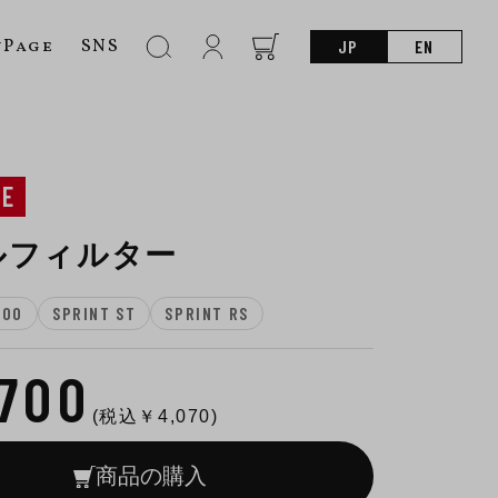
nPage
SNS
JP
EN
NE
ルフィルター
600
SPRINT ST
SPRINT RS
,700
(税込￥
4,070
)
商品の購入