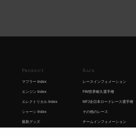
Product
Race
マフラー Index
レースインフォメーション
エンジン Index
FIM世界耐久選手権
エレクトリカル Index
MFJ全日本ロードレース選手権
シャーシ Index
その他のレース
最新グッズ
チームインフォメーション
キットパーツ
レースの歴史