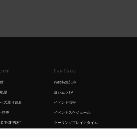
out
Fan Page
拶
Web特集記事
概要
ヨシムラTV
への取り組み
イベント情報
・歴史
イベントスケジュール
者“POP吉村”
ツーリングブレイクタイム
ムラ グループ
壁紙