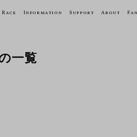
Race
Information
Support
About
Fa
04の一覧