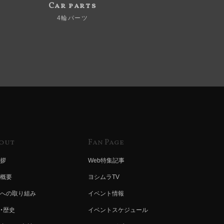
Car parts
4輪パーツ
out
Fan Page
拶
Web特集記事
概要
ヨシムラTV
への取り組み
イベント情報
・歴史
イベントスケジュール