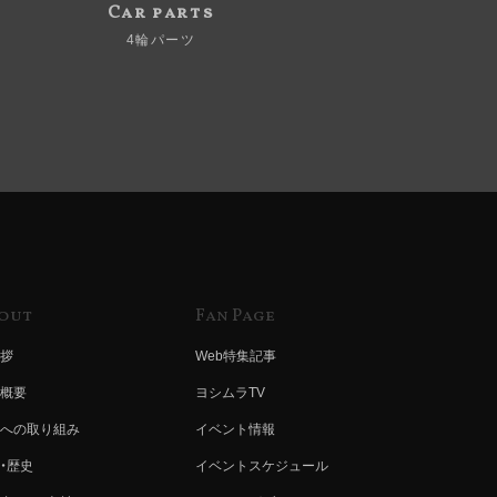
Car parts
4輪パーツ
out
Fan Page
拶
Web特集記事
概要
ヨシムラTV
への取り組み
イベント情報
・歴史
イベントスケジュール