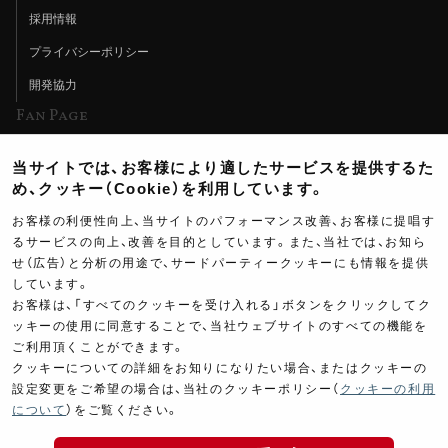
採用情報
プライバシーポリシー
開発協力
Fan Page
Web特集記事
当サイトでは、お客様により適したサービスを提供するた
ヨシムラTV
め、クッキー（Cookie）を利用しています。
イベント情報
お客様の利便性向上、当サイトのパフォーマンス改善、お客様に提唱す
るサービスの向上、改善を目的としています。また、当社では、お知ら
イベントスケジュール
せ（広告）と分析の用途で、サードパーティークッキーにも情報を提供
しています。
ツーリングブレイクタイム
お客様は、「すべてのクッキーを受け入れる」ボタンをクリックしてク
壁紙
ッキーの使用に同意することで、当社ウェブサイトのすべての機能を
ご利用頂くことができます。
製品ポスター
クッキーについての詳細をお知りになりたい場合、またはクッキーの
設定変更をご希望の場合は、当社のクッキーポリシー（
クッキーの利用
について
）をご覧ください。