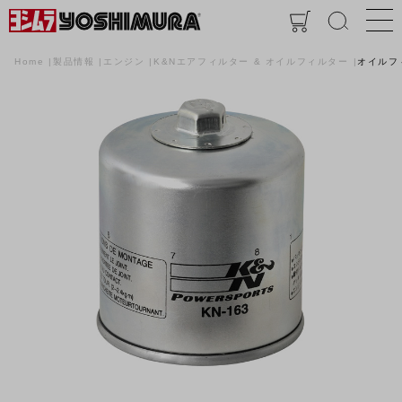
Home
製品情報
エンジン
K&Nエアフィルター & オイルフィルター
オイルフ