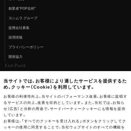
創業者“POP吉村”
ヨシムラ グループ
提携会社募集
採用情報
プライバシーポリシー
開発協力
Fan Page
Web特集記事
当サイトでは、お客様により適したサービスを提供するた
ヨシムラTV
め、クッキー（Cookie）を利用しています。
イベント情報
お客様の利便性向上、当サイトのパフォーマンス改善、お客様に提唱す
るサービスの向上、改善を目的としています。また、当社では、お知ら
イベントスケジュール
せ（広告）と分析の用途で、サードパーティークッキーにも情報を提供
ツーリングブレイクタイム
しています。
お客様は、「すべてのクッキーを受け入れる」ボタンをクリックしてク
壁紙
ッキーの使用に同意することで、当社ウェブサイトのすべての機能を