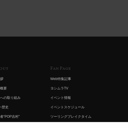
out
Fan Page
拶
Web特集記事
概要
ヨシムラTV
への取り組み
イベント情報
・歴史
イベントスケジュール
者“POP吉村”
ツーリングブレイクタイム
ムラ グループ
壁紙