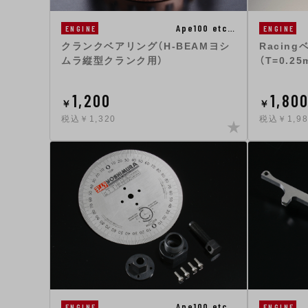
Ape100 etc…
ENGINE
ENGINE
クランクベアリング（H-BEAMヨシ
Racin
ムラ縦型クランク用）
（T=0.25
1,200
1,80
￥
￥
税込￥1,320
税込￥1,98
Ape100 etc…
ENGINE
ENGINE