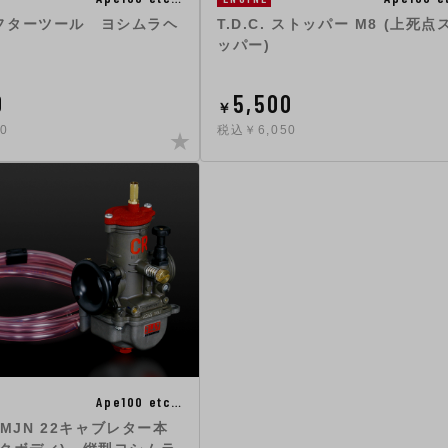
フターツール ヨシムラヘ
T.D.C. ストッパー M8 (上死点
ッパー)
0
5,500
￥
0
税込￥6,050
Ape100 etc…
i MJN 22キャブレター本