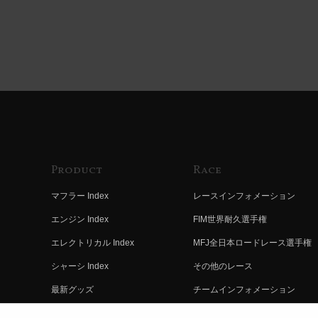
Product
Race
マフラー Index
レースインフォメーション
エンジン Index
FIM世界耐久選手権
エレクトリカル Index
MFJ全日本ロードレース選手権
シャーシ Index
その他のレース
最新グッズ
チームインフォメーション
キットパーツ
レースの歴史