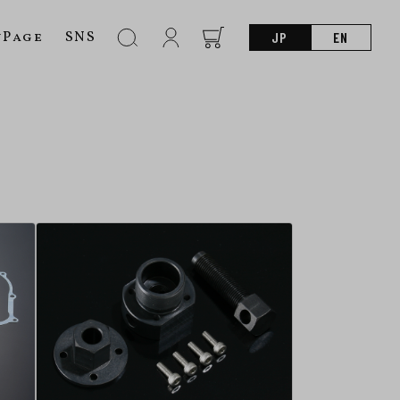
nPage
SNS
JP
EN