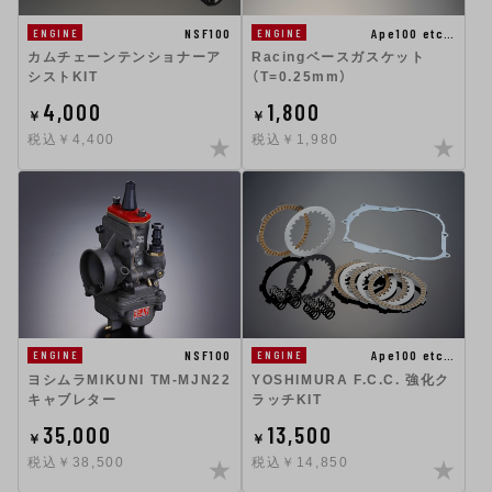
NSF100
Ape100 etc…
ENGINE
ENGINE
カムチェーンテンショナーア
Racingベースガスケット
シストKIT
（T=0.25mm）
4,000
1,800
￥
￥
税込￥4,400
税込￥1,980
NSF100
Ape100 etc…
ENGINE
ENGINE
ヨシムラMIKUNI TM-MJN22
YOSHIMURA F.C.C. 強化ク
キャブレター
ラッチKIT
35,000
13,500
￥
￥
税込￥38,500
税込￥14,850