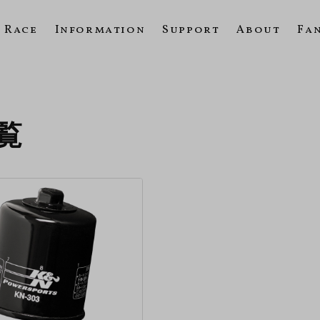
Race
Information
Support
About
Fa
一覧