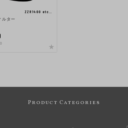
ZZR1400 etc…
ィルター
0
0
Product Categories