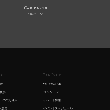
Car parts
4輪パーツ
out
Fan Page
拶
Web特集記事
概要
ヨシムラTV
への取り組み
イベント情報
・歴史
イベントスケジュール