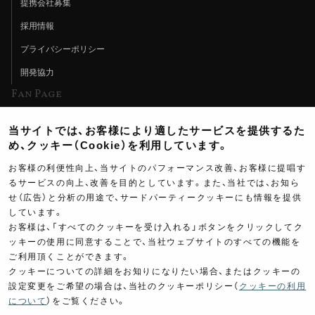
提携会社募集
採用情報
プライバシーポリシー
開発協力
Fan Page
Web特集記事
当サイトでは、お客様により適したサービスを提供するた
ヨシムラTV
め、クッキー（Cookie）を利用しています。
イベント情報
お客様の利便性向上、当サイトのパフォーマンス改善、お客様に提唱す
るサービスの向上、改善を目的としています。また、当社では、お知ら
イベントスケジュール
せ（広告）と分析の用途で、サードパーティークッキーにも情報を提供
しています。
ツーリングブレイクタイム
お客様は、「すべてのクッキーを受け入れる」ボタンをクリックしてク
壁紙
ッキーの使用に同意することで、当社ウェブサイトのすべての機能を
ご利用頂くことができます。
製品ポスター
クッキーについての詳細をお知りになりたい場合、またはクッキーの
設定変更をご希望の場合は、当社のクッキーポリシー（
クッキーの利用
について
）をご覧ください。