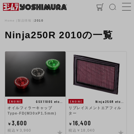
Home
製品情報
2010
Ninja250R 2010の一覧
GSX1100S etc…
Ninja250R etc…
ENGINE
ENGINE
オイルフィラーキャップ
リプレイスメントエアフィル
Type-FD(M30xP1.5mm)
ター
3,600
16,400
￥
￥
税込￥3,960
税込￥18,040