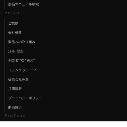
製品マニュアル検索
About
ご挨拶
会社概要
製品への取り組み
沿革・歴史
創業者“POP吉村”
ヨシムラ グループ
提携会社募集
採用情報
プライバシーポリシー
開発協力
Fan Page
Web特集記事