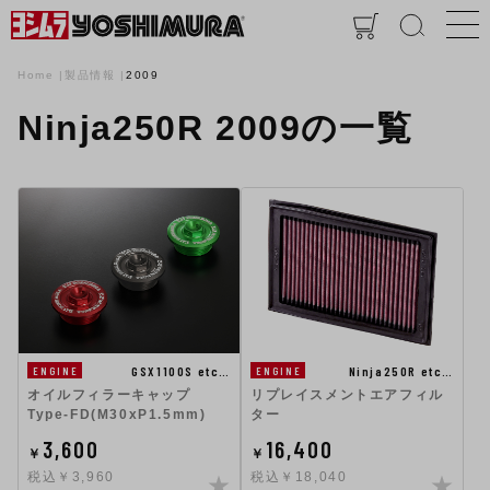
Home
製品情報
2009
Ninja250R 2009の一覧
GSX1100S etc…
Ninja250R etc…
ENGINE
ENGINE
オイルフィラーキャップ
リプレイスメントエアフィル
Type-FD(M30xP1.5mm)
ター
3,600
16,400
￥
￥
税込￥3,960
税込￥18,040