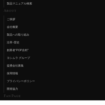
製品マニュアル検索
About
ご挨拶
会社概要
製品への取り組み
沿革・歴史
創業者“POP吉村”
ヨシムラ グループ
提携会社募集
採用情報
プライバシーポリシー
開発協力
Fan Page
Web特集記事