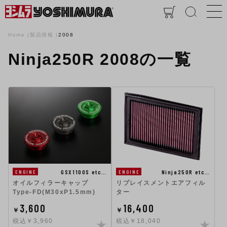
Home
製品情報
2008
Ninja250R 2008の一覧
GSX1100S etc…
Ninja250R etc…
ENGINE
ENGINE
オイルフィラーキャップ
リプレイスメントエアフィル
Type-FD(M30xP1.5mm)
ター
3,600
16,400
￥
￥
税込￥3,960
税込￥18,040