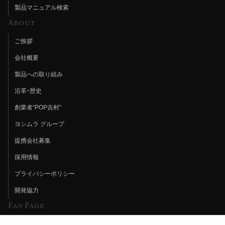
製品マニュアル検索
About
ご挨拶
会社概要
製品への取り組み
沿革・歴史
創業者“POP吉村”
ヨシムラ グループ
提携会社募集
採用情報
プライバシーポリシー
開発協力
Fan Page
Web特集記事