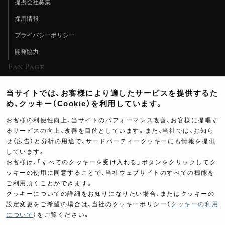
提携会社募集
採用情報
プライバシーポリシー
開発協力
Fan Page
Web特集記事
当サイトでは、お客様により適したサービスを提供するた
ヨシムラTV
め、クッキー（Cookie）を利用しています。
イベント情報
お客様の利便性向上、当サイトのパフォーマンス改善、お客様に提唱す
るサービスの向上、改善を目的としています。また、当社では、お知ら
イベントスケジュール
せ（広告）と分析の用途で、サードパーティークッキーにも情報を提供
しています。
ツーリングブレイクタイム
お客様は、「すべてのクッキーを受け入れる」ボタンをクリックしてク
壁紙
ッキーの使用に同意することで、当社ウェブサイトのすべての機能を
ご利用頂くことができます。
製品ポスター
クッキーについての詳細をお知りになりたい場合、またはクッキーの
設定変更をご希望の場合は、当社のクッキーポリシー（
クッキーの利用
について
）をご覧ください。