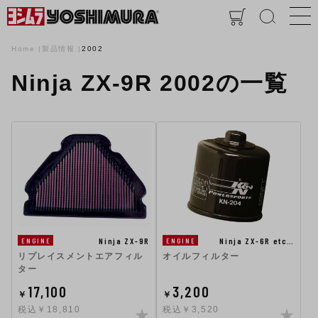
Home
製品情報
2002
Ninja ZX-9R 2002の一覧
Ninja ZX-9R
Ninja ZX-6R etc…
ENGINE
ENGINE
リプレイスメントエアフィル
オイルフィルター
ター
17,100
3,200
￥
￥
税込￥18,810
税込￥3,520