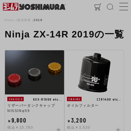
Home
製品情報
2019
Ninja ZX-14R 2019の一覧
GSX-R1000 etc…
ZZR1400 etc…
CHASSIS
ENGINE
リザーバータンクキャップ
オイルフィルター
NISSINφ59
9,800
3,200
￥
￥
税込￥10,780
税込￥3,520