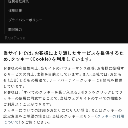
提携会社募集
採用情報
プライバシーポリシー
開発協力
Fan Page
Web特集記事
当サイトでは、お客様により適したサービスを提供するた
ヨシムラTV
め、クッキー（Cookie）を利用しています。
イベント情報
お客様の利便性向上、当サイトのパフォーマンス改善、お客様に提唱す
るサービスの向上、改善を目的としています。また、当社では、お知ら
イベントスケジュール
せ（広告）と分析の用途で、サードパーティークッキーにも情報を提供
しています。
ツーリングブレイクタイム
お客様は、「すべてのクッキーを受け入れる」ボタンをクリックしてク
壁紙
ッキーの使用に同意することで、当社ウェブサイトのすべての機能を
ご利用頂くことができます。
製品ポスター
クッキーについての詳細をお知りになりたい場合、またはクッキーの
設定変更をご希望の場合は、当社のクッキーポリシー（
クッキーの利用
について
）をご覧ください。