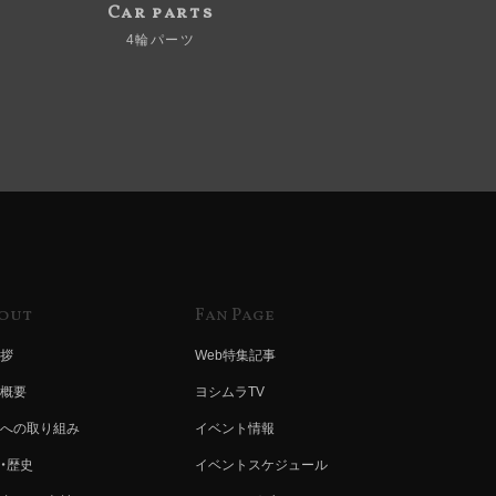
Car parts
4輪パーツ
out
Fan Page
拶
Web特集記事
概要
ヨシムラTV
への取り組み
イベント情報
・歴史
イベントスケジュール