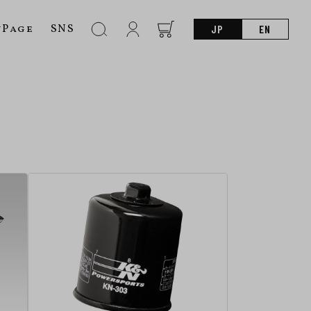
nPage
SNS
JP
EN