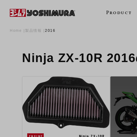
Product
Home
製品情報
2016
Ninja ZX-10R 20
Ninja ZX-10R
ENGINE