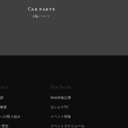
Car parts
4輪パーツ
out
Fan Page
拶
Web特集記事
概要
ヨシムラTV
への取り組み
イベント情報
・歴史
イベントスケジュール