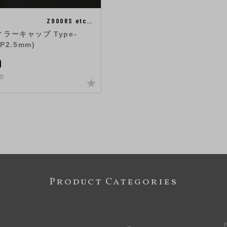
Z900RS etc…
ラーキャップ Type-
P2.5mm)
0
0
Product Categories