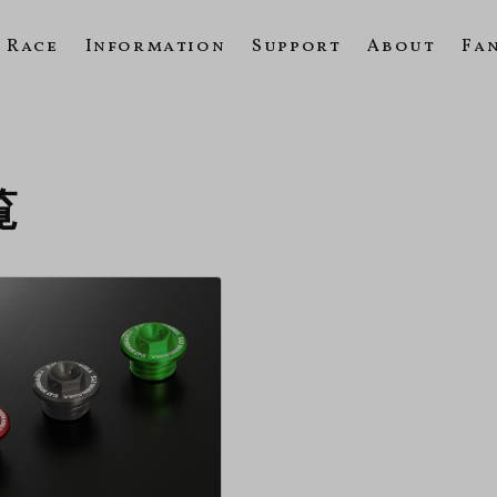
Race
Information
Support
About
Fa
覧