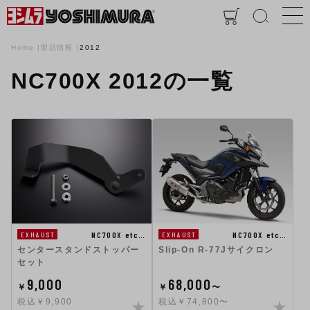
Home
製品情報
2012
NC700X 2012の一覧
NC700X etc…
NC700X etc…
EXHAUST
EXHAUST
センタースタンドストッパー
Slip-On R-77Jサイクロン
セット
9,000
68,000
￥
￥
〜
税込￥9,900
税込￥74,800〜