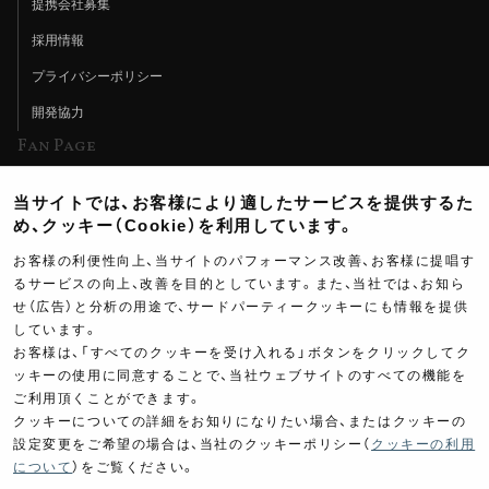
提携会社募集
採用情報
プライバシーポリシー
開発協力
Fan Page
Web特集記事
当サイトでは、お客様により適したサービスを提供するた
ヨシムラTV
め、クッキー（Cookie）を利用しています。
イベント情報
お客様の利便性向上、当サイトのパフォーマンス改善、お客様に提唱す
るサービスの向上、改善を目的としています。また、当社では、お知ら
イベントスケジュール
せ（広告）と分析の用途で、サードパーティークッキーにも情報を提供
しています。
ツーリングブレイクタイム
お客様は、「すべてのクッキーを受け入れる」ボタンをクリックしてク
壁紙
ッキーの使用に同意することで、当社ウェブサイトのすべての機能を
ご利用頂くことができます。
製品ポスター
クッキーについての詳細をお知りになりたい場合、またはクッキーの
設定変更をご希望の場合は、当社のクッキーポリシー（
クッキーの利用
について
）をご覧ください。