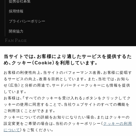
提携会社募集
採用情報
プライバシーポリシー
開発協力
Fan Page
Web特集記事
当サイトでは、お客様により適したサービスを提供するた
ヨシムラTV
め、クッキー（Cookie）を利用しています。
イベント情報
お客様の利便性向上、当サイトのパフォーマンス改善、お客様に提唱す
るサービスの向上、改善を目的としています。また、当社では、お知ら
イベントスケジュール
せ（広告）と分析の用途で、サードパーティークッキーにも情報を提供
しています。
ツーリングブレイクタイム
お客様は、「すべてのクッキーを受け入れる」ボタンをクリックしてク
壁紙
ッキーの使用に同意することで、当社ウェブサイトのすべての機能を
ご利用頂くことができます。
製品ポスター
クッキーについての詳細をお知りになりたい場合、またはクッキーの
設定変更をご希望の場合は、当社のクッキーポリシー（
クッキーの利用
について
）をご覧ください。