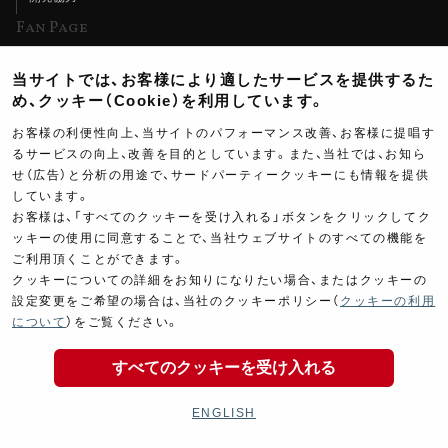
Fan Page
Web特集記事
当サイトでは、お客様により適したサービスを提供するた
ヨシムラTV
め、クッキー（Cookie）を利用しています。
イベント情報
お客様の利便性向上、当サイトのパフォーマンス改善、お客様に提唱す
るサービスの向上、改善を目的としています。また、当社では、お知ら
イベントスケジュール
せ（広告）と分析の用途で、サードパーティークッキーにも情報を提供
ツーリングブレイクタイム
しています。
お客様は、「すべてのクッキーを受け入れる」ボタンをクリックしてク
壁紙
ッキーの使用に同意することで、当社ウェブサイトのすべての機能を
ご利用頂くことができます。
製品ポスター
クッキーについての詳細をお知りになりたい場合、またはクッキーの
設定変更をご希望の場合は、当社のクッキーポリシー（
クッキーの利用
について
）をご覧ください。
すべてのクッキーを受け入れる
Copyright ©YOSHIMURA JAPAN Co,Ltd. All Rights
Reserved.
ENGLISH