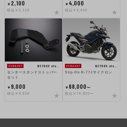
2,100
4,000
￥
￥
税込￥2,310
税込￥4,400
NC700X etc…
NC700X etc…
EXHAUST
EXHAUST
センタースタンドストッパー
Slip-On R-77Jサイクロン
セット
9,000
68,000
￥
￥
〜
税込￥9,900
税込￥74,800〜