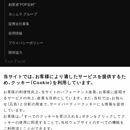
創業者“POP吉村”
ヨシムラ グループ
提携会社募集
採用情報
プライバシーポリシー
開発協力
Fan Page
Web特集記事
当サイトでは、お客様により適したサービスを提供するた
ヨシムラTV
め、クッキー（Cookie）を利用しています。
イベント情報
お客様の利便性向上、当サイトのパフォーマンス改善、お客様に提唱す
るサービスの向上、改善を目的としています。また、当社では、お知ら
イベントスケジュール
せ（広告）と分析の用途で、サードパーティークッキーにも情報を提供
しています。
ツーリングブレイクタイム
お客様は、「すべてのクッキーを受け入れる」ボタンをクリックしてク
壁紙
ッキーの使用に同意することで、当社ウェブサイトのすべての機能を
ご利用頂くことができます。
製品ポスター