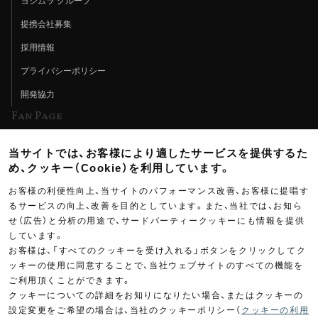
ヨシムラ グループ
提携会社募集
採用情報
プライバシーポリシー
開発協力
Fan Page
Web特集記事
当サイトでは、お客様により適したサービスを提供するた
ヨシムラTV
め、クッキー（Cookie）を利用しています。
イベント情報
お客様の利便性向上、当サイトのパフォーマンス改善、お客様に提唱す
るサービスの向上、改善を目的としています。また、当社では、お知ら
イベントスケジュール
せ（広告）と分析の用途で、サードパーティークッキーにも情報を提供
しています。
ツーリングブレイクタイム
お客様は、「すべてのクッキーを受け入れる」ボタンをクリックしてク
壁紙
ッキーの使用に同意することで、当社ウェブサイトのすべての機能を
ご利用頂くことができます。
製品ポスター
クッキーについての詳細をお知りになりたい場合、またはクッキーの
設定変更をご希望の場合は、当社のクッキーポリシー（
クッキーの利用