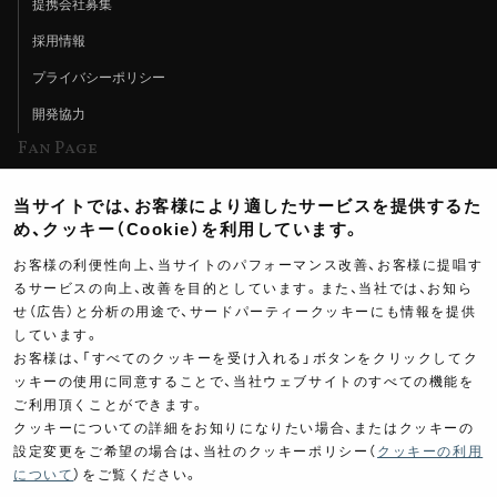
提携会社募集
採用情報
プライバシーポリシー
開発協力
Fan Page
Web特集記事
当サイトでは、お客様により適したサービスを提供するた
ヨシムラTV
め、クッキー（Cookie）を利用しています。
イベント情報
お客様の利便性向上、当サイトのパフォーマンス改善、お客様に提唱す
るサービスの向上、改善を目的としています。また、当社では、お知ら
イベントスケジュール
せ（広告）と分析の用途で、サードパーティークッキーにも情報を提供
しています。
ツーリングブレイクタイム
お客様は、「すべてのクッキーを受け入れる」ボタンをクリックしてク
壁紙
ッキーの使用に同意することで、当社ウェブサイトのすべての機能を
ご利用頂くことができます。
製品ポスター
クッキーについての詳細をお知りになりたい場合、またはクッキーの
設定変更をご希望の場合は、当社のクッキーポリシー（
クッキーの利用
について
）をご覧ください。