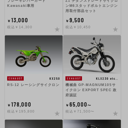
Z1 チタンストレートサイクロ
ブレーキレバーガード
ンM6スタッドボルトエンジン
Kawasaki車用
用取付部品セット
13,000
9,500
￥
￥
税込￥14,300
税込￥10,450
KX250
KLX230 etc…
EXHAUST
EXHAUST
RS-12 レーシングサイクロン
機械曲 GP-MAGNUM105サ
イクロン EXPORT SPEC 政
府認証
178,000
65,000
￥
￥
〜
税込￥195,800
税込￥71,500〜