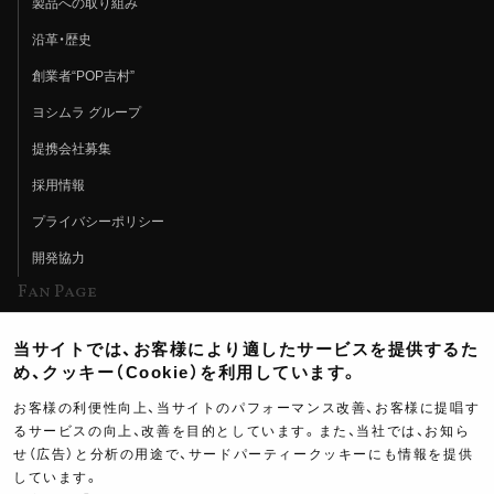
製品への取り組み
沿革・歴史
創業者“POP吉村”
ヨシムラ グループ
提携会社募集
採用情報
プライバシーポリシー
開発協力
Fan Page
Web特集記事
当サイトでは、お客様により適したサービスを提供するた
ヨシムラTV
め、クッキー（Cookie）を利用しています。
イベント情報
お客様の利便性向上、当サイトのパフォーマンス改善、お客様に提唱す
るサービスの向上、改善を目的としています。また、当社では、お知ら
イベントスケジュール
せ（広告）と分析の用途で、サードパーティークッキーにも情報を提供
しています。
ツーリングブレイクタイム