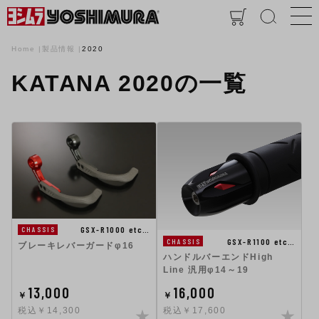
Home
製品情報
2020
KATANA 2020の一覧
GSX-R1000 etc…
CHASSIS
GSX-R1100 etc…
CHASSIS
ブレーキレバーガードφ16
ハンドルバーエンドHigh
Line 汎用φ14～19
13,000
16,000
￥
￥
税込￥14,300
税込￥17,600