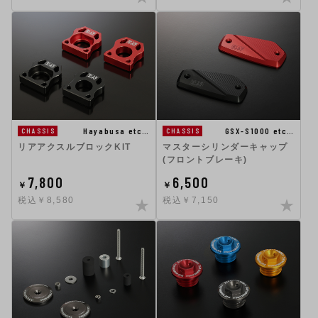
Hayabusa etc…
GSX-S1000 etc…
CHASSIS
CHASSIS
リアアクスルブロックKIT
マスターシリンダーキャップ
(フロントブレーキ)
7,800
6,500
￥
￥
税込￥8,580
税込￥7,150