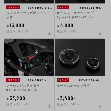
GSX-S1000 etc…
Hayabusa etc…
CHASSIS
ENGINE
スイングアームピボットキャ
オイルフィラーキャップ
ップ
Type-FA (M20xP1.5mm)
13,000
4,000
￥
￥
税込￥14,300
税込￥4,400
GSX-R1000 etc…
GSX-S1000 etc…
ENGINE
CHASSIS
サービスホールプラグ
レーシングスライダー
KIT「PRO SHIELD」
33,200
3,400
￥
￥
〜
税込￥36,520
税込￥3,740〜