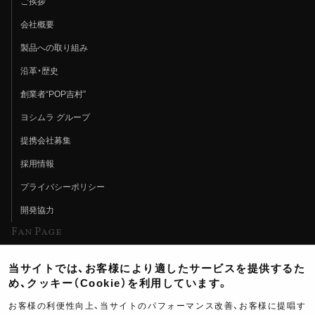
ご挨拶
会社概要
製品への取り組み
沿革・歴史
創業者“POP吉村”
ヨシムラ グループ
提携会社募集
採用情報
プライバシーポリシー
開発協力
Fan Page
Web特集記事
当サイトでは、お客様により適したサービスを提供するた
ヨシムラTV
め、クッキー（Cookie）を利用しています。
イベント情報
お客様の利便性向上、当サイトのパフォーマンス改善、お客様に提唱す