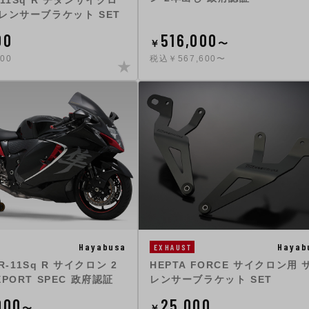
-11Sq R チタンサイクロ
レンサーブラケット SET
00
516,000
￥
〜
00
税込￥567,600〜
Hayabusa
Hayab
EXHAUST
 R-11Sq R サイクロン 2
HEPTA FORCE サイクロン用 
PORT SPEC 政府認証
レンサーブラケット SET
000
25,000
〜
￥