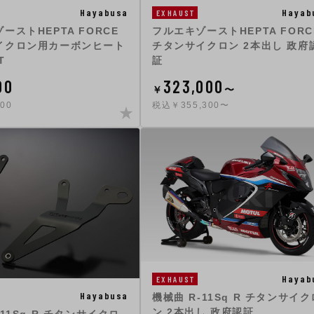
Hayabusa
Hayab
EXHAUST
ーストHEPTA FORCE
フルエキゾーストHEPTA FORC
イクロン用カーボンヒート
チタンサイクロン 2本出し 政府
T
証
00
323,000
￥
〜
00
税込￥355,300〜
Hayab
EXHAUST
Hayabusa
機械曲 R-11Sq R チタンサイク
ン 2本出し 政府認証