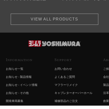
VIEW ALL PRODUCTS
Information
Support
Ab
お知らせ一覧
お問い合わせ
ご挨
お知らせ - 製品情報
よくあるご質問
会社
お知らせ - イベント情報
マフラーリメイク
製品
お知らせ - その他
キャブレターオーバーホール
沿革
開発車両募集
補修部品のご注文
創業
コラボレート自動販売機のご案内
オンライン保証登録
ヨシ