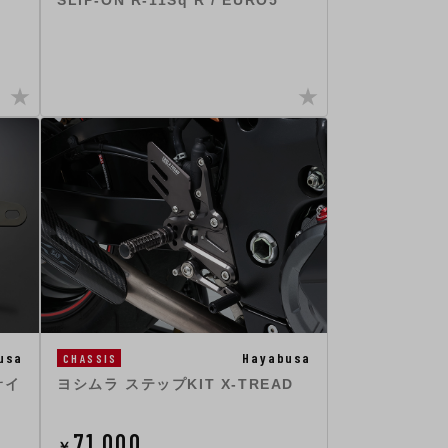
SLIP-ON R-11Sq R / EURO5
usa
Hayabusa
CHASSIS
サイ
ヨシムラ ステップKIT X-TREAD
71,000
￥