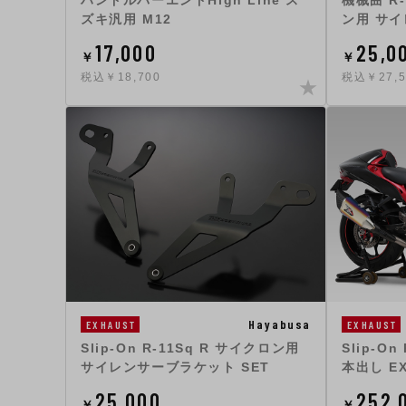
ハンドルバーエンドHigh Line ス
機械曲 R
ズキ汎用 M12
ン用 サイ
17,000
25,0
￥
￥
税込￥18,700
税込￥27,5
Hayabusa
EXHAUST
EXHAUST
Slip-On R-11Sq R サイクロン用
Slip-On
サイレンサーブラケット SET
本出し EX
25,000
252,
￥
￥