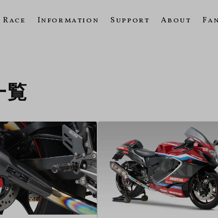
Race
Information
Support
About
Fa
の一覧