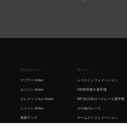
Product
Race
マフラー Index
レースインフォメーション
エンジン Index
FIM世界耐久選手権
エレクトリカル Index
MFJ全日本ロードレース選手権
シャーシ Index
その他のレース
最新グッズ
チームインフォメーション
キットパーツ
レースの歴史