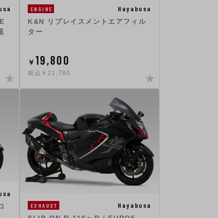
Hayabusa
usa
ENGINE
K&N リプレイスメントエアフィル
E
ター
認
19,800
￥
税込￥21,780
usa
Hayabusa
EXHAUST
ロ