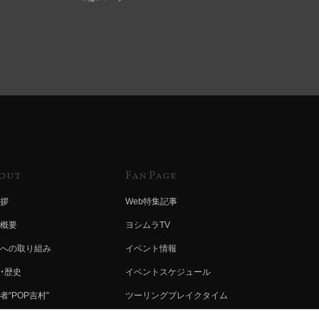
out
Fan Page
拶
Web特集記事
概要
ヨシムラTV
への取り組み
イベント情報
・歴史
イベントスケジュール
者“POP吉村”
ツーリングブレイクタイム
ムラ グループ
壁紙