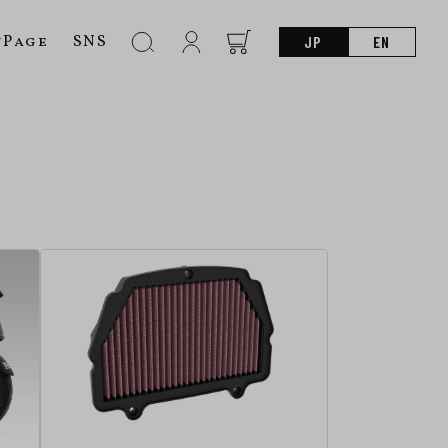
nPage
SNS
JP
EN