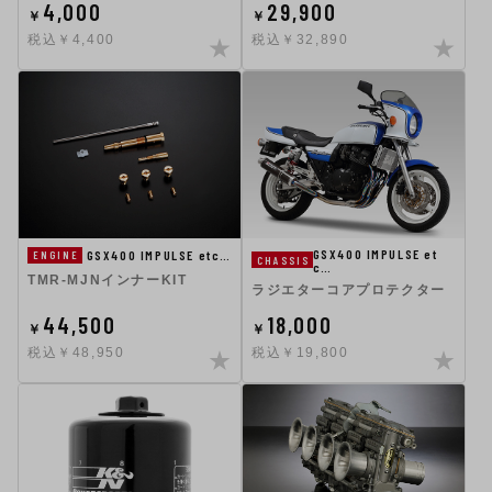
4,000
29,900
￥
￥
税込￥4,400
税込￥32,890
GSX400 IMPULSE et
GSX400 IMPULSE etc…
ENGINE
CHASSIS
c…
TMR-MJNインナーKIT
ラジエターコアプロテクター
44,500
18,000
￥
￥
税込￥48,950
税込￥19,800