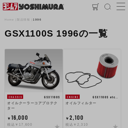
Home
製品情報
1996
GSX1100S 1996の一覧
GSX1100S
GSX1100S etc…
CHASSIS
ENGINE
オイルクーラーコアプロテク
オイルフィルター
ター
16,000
2,100
￥
￥
税込￥17,600
税込￥2,310