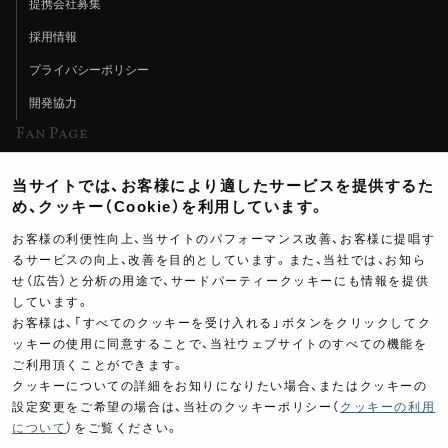
提携会社募集
採用情報
プライバシーポリシー
開発協力
Fan Page
Web特集記事
当サイトでは、お客様により適したサービスを提供するた
ヨシムラTV
め、クッキー（Cookie）を利用しています。
イベント情報
お客様の利便性向上、当サイトのパフォーマンス改善、お客様に提唱す
るサービスの向上、改善を目的としています。また、当社では、お知ら
イベントスケジュール
せ（広告）と分析の用途で、サードパーティークッキーにも情報を提供
しています。
ツーリングブレイクタイム
お客様は、「すべてのクッキーを受け入れる」ボタンをクリックしてク
壁紙
ッキーの使用に同意することで、当社ウェブサイトのすべての機能を
ご利用頂くことができます。
製品ポスター
クッキーについての詳細をお知りになりたい場合、またはクッキーの
設定変更をご希望の場合は、当社のクッキーポリシー（
クッキーの利用
について
）をご覧ください。