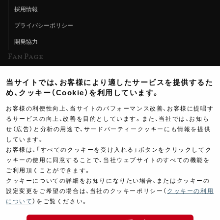
採用情報
プライバシーポリシー
開発協力
Fan Page
Web特集記事
当サイトでは、お客様により適したサービスを提供するた
ヨシムラTV
め、クッキー（Cookie）を利用しています。
イベント情報
お客様の利便性向上、当サイトのパフォーマンス改善、お客様に提唱す
るサービスの向上、改善を目的としています。また、当社では、お知ら
イベントスケジュール
せ（広告）と分析の用途で、サードパーティークッキーにも情報を提供
しています。
ツーリングブレイクタイム
お客様は、「すべてのクッキーを受け入れる」ボタンをクリックしてク
壁紙
ッキーの使用に同意することで、当社ウェブサイトのすべての機能を
ご利用頂くことができます。
製品ポスター
クッキーについての詳細をお知りになりたい場合、またはクッキーの
設定変更をご希望の場合は、当社のクッキーポリシー（
クッキーの利用
について
）をご覧ください。