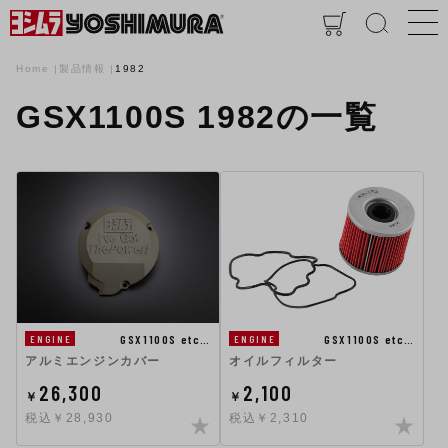
Home
製品情報
1982
GSX1100S 1982の一覧
GSX1100S etc…
GSX1100S etc…
ENGINE
ENGINE
アルミエンジンカバー
オイルフィルター
26,300
2,100
￥
￥
税込￥28,930
税込￥2,310