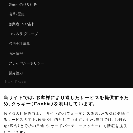
製品への取り組み
沿革・歴史
創業者“POP吉村”
ヨシムラ グループ
提携会社募集
採用情報
プライバシーポリシー
開発協力
Fan Page
Web特集記事
当サイトでは、お客様により適したサービスを提供するた
ヨシムラTV
め、クッキー（Cookie）を利用しています。
イベント情報
お客様の利便性向上、当サイトのパフォーマンス改善、お客様に提唱す
るサービスの向上、改善を目的としています。また、当社では、お知ら
イベントスケジュール
せ（広告）と分析の用途で、サードパーティークッキーにも情報を提供
しています。
ツーリングブレイクタイム