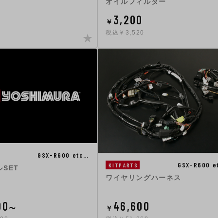
オイルフィルター
3,200
￥
税込￥3,520
GSX-R600 etc…
GSX-R600 e
KITPARTS
SET
ワイヤリングハーネス
00
46,600
〜
￥