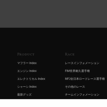
Product
Race
マフラー Index
レースインフォメーション
エンジン Index
FIM世界耐久選手権
エレクトリカル Index
MFJ全日本ロードレース選手権
シャーシ Index
その他のレース
最新グッズ
チームインフォメーション
キットパーツ
レースの歴史