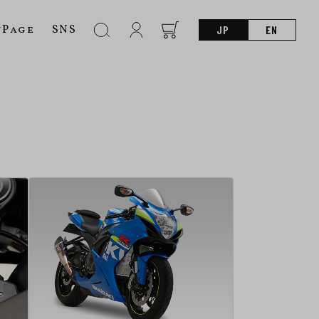
nPage
SNS
JP
EN