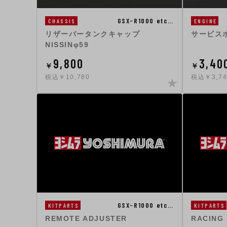
GSX-R1000 etc…
ENGINE
CHASSIS
サービス
リザーバータンクキャップ
NISSINφ59
9,800
3,40
￥
￥
税込￥10,780
税込￥3,7
GSX-R1000 etc…
KITPARTS
KITPARTS
REMOTE ADJUSTER
RACING