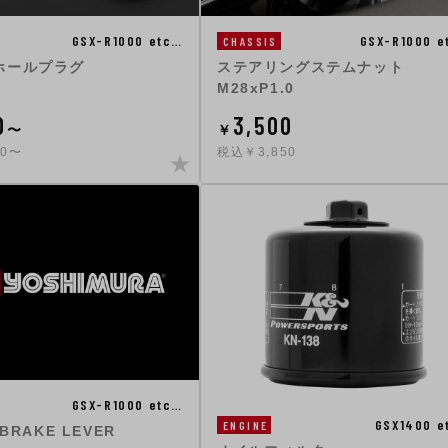
GSX-R1000 etc…
GSX-R1000 e
CHASSIS
ホールプラグ
ステアリングステムナット
M28xP1.0
0
3,500
〜
￥
40〜
税込￥3,850
GSX-R1000 etc…
GSX1400 e
ENGINE
 BRAKE LEVER