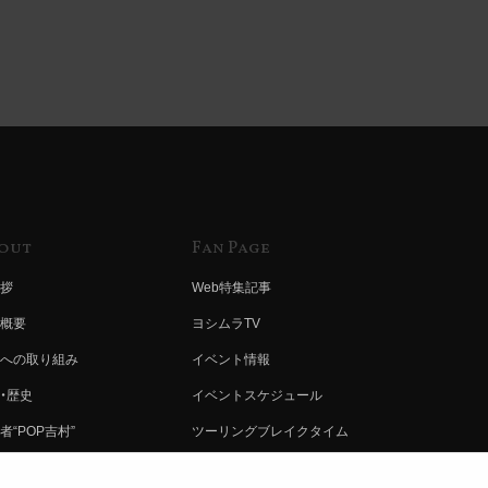
out
Fan Page
拶
Web特集記事
概要
ヨシムラTV
への取り組み
イベント情報
・歴史
イベントスケジュール
者“POP吉村”
ツーリングブレイクタイム
ムラ グループ
壁紙