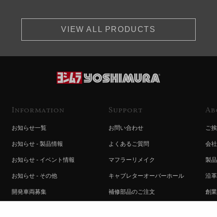
VIEW ALL PRODUCTS
Information
Support
Ab
お知らせ一覧
お問い合わせ
ご挨
お知らせ - 製品情報
よくあるご質問
会社
お知らせ - イベント情報
マフラーリメイク
製品
お知らせ - その他
キャブレターオーバーホール
沿革
開発車両募集
補修部品のご注文
創業
コラボレート自動販売機のご案内
オンライン保証登録
ヨシ