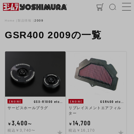
Home
製品情報
2009
GSR400 2009の一覧
GSX-R1000 etc…
GSR400 etc…
ENGINE
ENGINE
サービスホールプラグ
リプレイスメントエアフィル
ター
3,400
14,700
￥
〜
￥
税込￥3,740〜
税込￥16,170