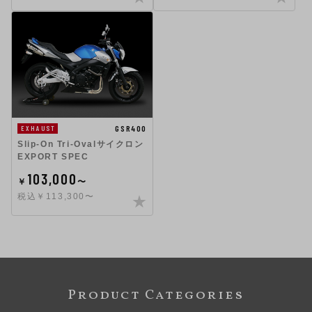
GSR400
EXHAUST
Slip-On Tri-Ovalサイクロン
EXPORT SPEC
103,000
￥
〜
税込￥113,300〜
Product Categories