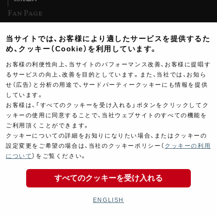
Fan Page
Web特集記事
当サイトでは、お客様により適したサービスを提供するた
ヨシムラTV
め、クッキー（Cookie）を利用しています。
イベント情報
お客様の利便性向上、当サイトのパフォーマンス改善、お客様に提唱す
るサービスの向上、改善を目的としています。また、当社では、お知ら
イベントスケジュール
せ（広告）と分析の用途で、サードパーティークッキーにも情報を提供
ツーリングブレイクタイム
しています。
お客様は、「すべてのクッキーを受け入れる」ボタンをクリックしてク
壁紙
ッキーの使用に同意することで、当社ウェブサイトのすべての機能を
ご利用頂くことができます。
製品ポスター
クッキーについての詳細をお知りになりたい場合、またはクッキーの
設定変更をご希望の場合は、当社のクッキーポリシー（
クッキーの利用
について
）をご覧ください。
すべてのクッキーを受け入れる
Copyright ©YOSHIMURA JAPAN Co,Ltd. All Rights
Reserved.
ENGLISH