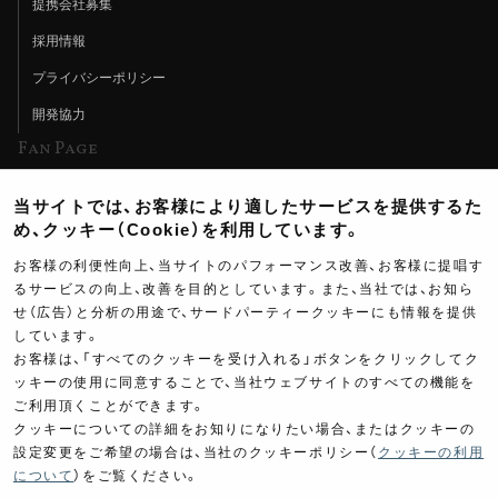
提携会社募集
採用情報
プライバシーポリシー
開発協力
Fan Page
Web特集記事
当サイトでは、お客様により適したサービスを提供するた
ヨシムラTV
め、クッキー（Cookie）を利用しています。
イベント情報
お客様の利便性向上、当サイトのパフォーマンス改善、お客様に提唱す
るサービスの向上、改善を目的としています。また、当社では、お知ら
イベントスケジュール
せ（広告）と分析の用途で、サードパーティークッキーにも情報を提供
しています。
ツーリングブレイクタイム
お客様は、「すべてのクッキーを受け入れる」ボタンをクリックしてク
壁紙
ッキーの使用に同意することで、当社ウェブサイトのすべての機能を
ご利用頂くことができます。
製品ポスター
クッキーについての詳細をお知りになりたい場合、またはクッキーの
設定変更をご希望の場合は、当社のクッキーポリシー（
クッキーの利用
について
）をご覧ください。