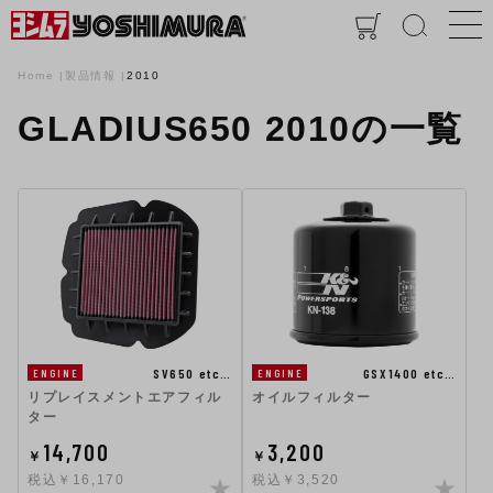
Home
製品情報
2010
GLADIUS650 2010の一覧
SV650 etc…
GSX1400 etc…
ENGINE
ENGINE
リプレイスメントエアフィル
オイルフィルター
ター
14,700
3,200
￥
￥
税込￥16,170
税込￥3,520