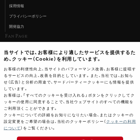
採用情報
プライバシーポリシー
開発協力
Fan Page
Web特集記事
当サイトでは、お客様により適したサービスを提供するた
ヨシムラTV
め、クッキー（Cookie）を利用しています。
イベント情報
お客様の利便性向上、当サイトのパフォーマンス改善、お客様に提唱す
るサービスの向上、改善を目的としています。また、当社では、お知ら
イベントスケジュール
せ（広告）と分析の用途で、サードパーティークッキーにも情報を提供
しています。
ツーリングブレイクタイム
お客様は、「すべてのクッキーを受け入れる」ボタンをクリックしてク
壁紙
ッキーの使用に同意することで、当社ウェブサイトのすべての機能を
ご利用頂くことができます。
製品ポスター
クッキーについての詳細をお知りになりたい場合、またはクッキーの
設定変更をご希望の場合は、当社のクッキーポリシー（
クッキーの利用
について
）をご覧ください。