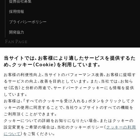
提携会社募集
採用情報
プライバシーポリシー
開発協力
Fan Page
Web特集記事
当サイトでは、お客様により適したサービスを提供するた
ヨシムラTV
め、クッキー（Cookie）を利用しています。
イベント情報
お客様の利便性向上、当サイトのパフォーマンス改善、お客様に提唱す
るサービスの向上、改善を目的としています。また、当社では、お知ら
イベントスケジュール
せ（広告）と分析の用途で、サードパーティークッキーにも情報を提供
しています。
ツーリングブレイクタイム
お客様は、「すべてのクッキーを受け入れる」ボタンをクリックしてク
壁紙
ッキーの使用に同意することで、当社ウェブサイトのすべての機能を
ご利用頂くことができます。
製品ポスター
クッキーについての詳細をお知りになりたい場合、またはクッキーの
設定変更をご希望の場合は、当社のクッキーポリシー（
クッキーの利用
について
）をご覧ください。