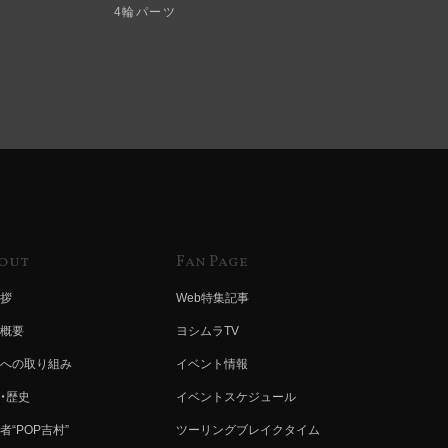
4輪パーツ
out
Fan Page
拶
Web特集記事
概要
ヨシムラTV
への取り組み
イベント情報
・歴史
イベントスケジュール
者“POP吉村”
ツーリングブレイクタイム