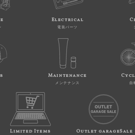
ne
Electrical
C
ン
電装パーツ
s
Maintenance
Cycl
メンテナンス
自
Limited Items
Outlet garageSale