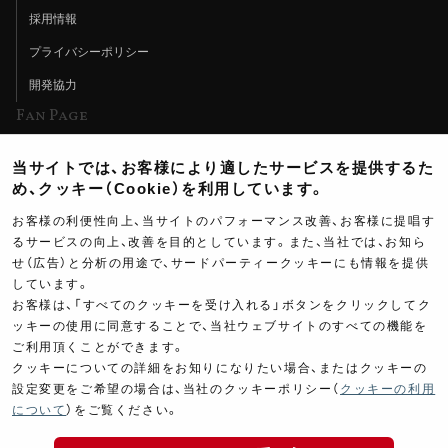
採用情報
プライバシーポリシー
開発協力
Fan Page
Web特集記事
当サイトでは、お客様により適したサービスを提供するた
ヨシムラTV
め、クッキー（Cookie）を利用しています。
イベント情報
お客様の利便性向上、当サイトのパフォーマンス改善、お客様に提唱す
るサービスの向上、改善を目的としています。また、当社では、お知ら
イベントスケジュール
せ（広告）と分析の用途で、サードパーティークッキーにも情報を提供
しています。
ツーリングブレイクタイム
お客様は、「すべてのクッキーを受け入れる」ボタンをクリックしてク
壁紙
ッキーの使用に同意することで、当社ウェブサイトのすべての機能を
ご利用頂くことができます。
製品ポスター
クッキーについての詳細をお知りになりたい場合、またはクッキーの
設定変更をご希望の場合は、当社のクッキーポリシー（
クッキーの利用
について
）をご覧ください。